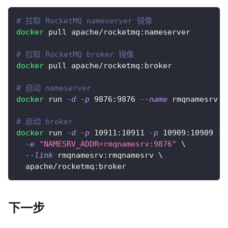
# 拉取 RocketMQ nameserver 镜像
docker
 pull apache/rocketmq:nameserver
# 拉取 RocketMQ broker 镜像
docker
 pull apache/rocketmq:broker
# 启动 nameserver
docker
 run 
-d
-p
9876
:9876 
--name
 rmqnamesrv a
# 启动 broker
docker
 run 
-d
-p
10911
:10911 
-p
10909
:10909 
--
-e
"NAMESRV_ADDR=rmqnamesrv:9876"
\
--link
 rmqnamesrv:rmqnamesrv 
\
  apache/rocketmq:broker
下一步